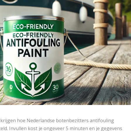
 krijgen hoe Nederlandse botenbezitters antifouling
eld. Invullen kost je ongeveer 5 minuten en je gegevens