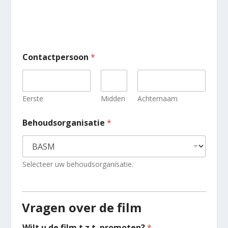
Contactpersoon
*
Eerste
Midden
Achternaam
z
Behoudsorganisatie
*
i
j
n
m
.
Selecteer uw behoudsorganisatie.
b
.
t
.
Vragen over de film
v
o
Wilt u de film t.z.t. promoten?
*