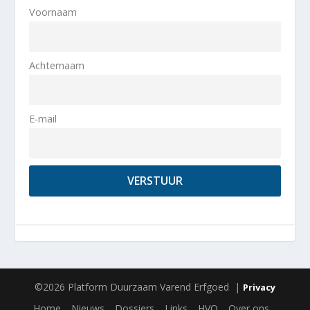
Voornaam
Achternaam
E-mail
©2026 Platform Duurzaam Varend Erfgoed |
Privacy
Home
Nieuws
Dossiers
Links
HVO
Over ons